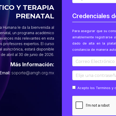
ICO Y TERAPIA
PRENATAL
Credenciales 
 Humana le da la bienvenida al
Para asegurar que su cons
renatal, un programa académico
amablemente registrarse u
s avances más relevantes en esta
s profesores expertos. El curso
dado de alta en la plat
l asincrónica, estará disponible
constancia de manera auto
1 de abril al 30 de junio de 2026.
Correo Electrónico
Más Información:
Email:
soporte@amgh.org.mx
Elije una contraseña pa
Acepto los
Terminos y 
Recaptcha